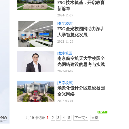
F5G技术筑基，开启教育
新篇章
2024-11-27
[数字校园]
F5G全光校园网助力深圳
大学智慧化发展
2022-11-28
[数字校园]
南京航空航天大学校园全
光网络建设的思考与实践
2022-03-02
[数字校园]
场景化设计分区建设校园
全光网络
2022-03-01
共 19 条记录
1
2
3
4
5
下一页>
末页